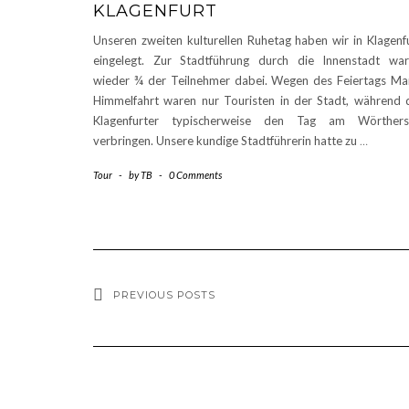
KLAGENFURT
Unseren zweiten kulturellen Ruhetag haben wir in Klagenf
eingelegt. Zur Stadtführung durch die Innenstadt wa
wieder ¾ der Teilnehmer dabei. Wegen des Feiertags Ma
Himmelfahrt waren nur Touristen in der Stadt, während 
Klagenfurter typischerweise den Tag am Wörthers
verbringen. Unsere kundige Stadtführerin hatte zu
…
Tour
-
by
TB
-
0 Comments
PREVIOUS POSTS