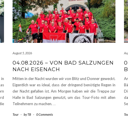
August 5, 2026
Au
04.08.2026 – VON BAD SALZUNGEN
0
NACH EISENACH
B
 in
Mitten in der Nacht wurden wir von Blitz und Donner geweckt.
Am
Das
Eigentlich war es ideal, dass der dringend benötigte Regen in
Bä
ern
der Nacht gefallen ist. Am Morgen haben wir die Treppe zur
Di
rd
Halle in Bad Salzungen genutzt, um das Tour-Foto mit allen
d
die
Teilnehmern zu machen.
…
Se
Tour
-
by
TB
-
0 Comments
To