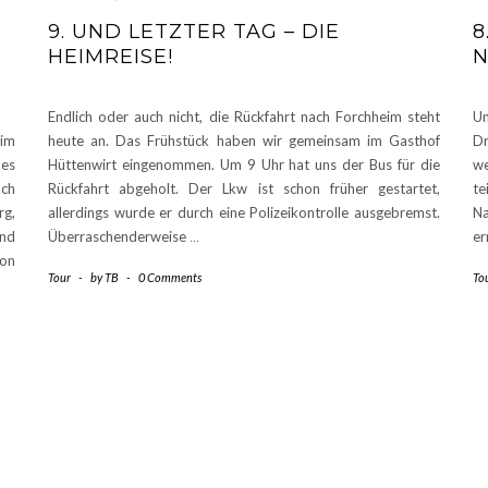
9. UND LETZTER TAG – DIE
8
HEIMREISE!
N
Endlich oder auch nicht, die Rückfahrt nach Forchheim steht
Un
im
heute an. Das Frühstück haben wir gemeinsam im Gasthof
Dr
es
Hüttenwirt eingenommen. Um 9 Uhr hat uns der Bus für die
we
ach
Rückfahrt abgeholt. Der Lkw ist schon früher gestartet,
te
rg,
allerdings wurde er durch eine Polizeikontrolle ausgebremst.
Na
und
Überraschenderweise
…
er
on
Tour
-
by
TB
-
0 Comments
To