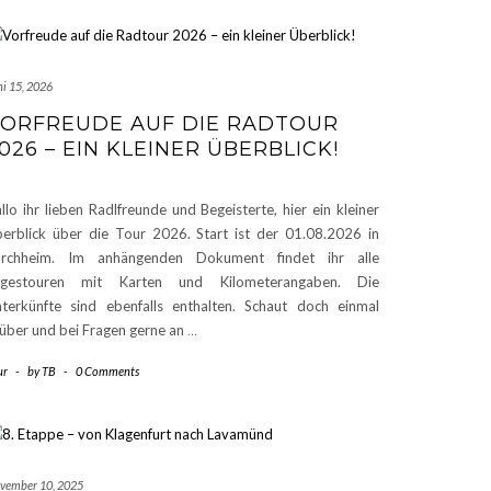
ni 15, 2026
ORFREUDE AUF DIE RADTOUR
026 – EIN KLEINER ÜBERBLICK!
llo ihr lieben Radlfreunde und Begeisterte, hier ein kleiner
erblick über die Tour 2026. Start ist der 01.08.2026 in
orchheim. Im anhängenden Dokument findet ihr alle
agestouren mit Karten und Kilometerangaben. Die
terkünfte sind ebenfalls enthalten. Schaut doch einmal
über und bei Fragen gerne an
…
ur
-
by
TB
-
0 Comments
vember 10, 2025