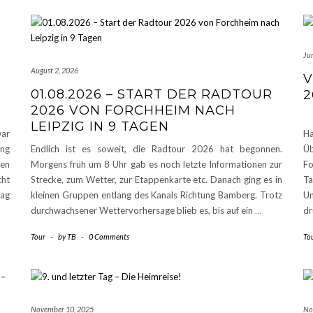
Ju
August 2, 2026
V
01.08.2026 – START DER RADTOUR
2
2026 VON FORCHHEIM NACH
LEIPZIG IN 9 TAGEN
ar
Ha
ing
Endlich ist es soweit, die Radtour 2026 hat begonnen.
Üb
en
Morgens früh um 8 Uhr gab es noch letzte Informationen zur
F
cht
Strecke, zum Wetter, zur Etappenkarte etc. Danach ging es in
T
lag
kleinen Gruppen entlang des Kanals Richtung Bamberg. Trotz
Un
durchwachsener Wettervorhersage blieb es, bis auf ein
…
dr
Tour
-
by
TB
-
0 Comments
To
November 10, 2025
No