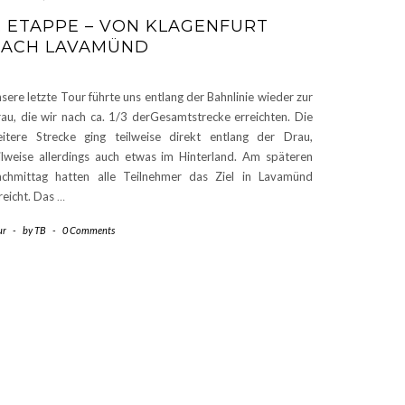
. ETAPPE – VON KLAGENFURT
ACH LAVAMÜND
sere letzte Tour führte uns entlang der Bahnlinie wieder zur
au, die wir nach ca. 1/3 derGesamtstrecke erreichten. Die
itere Strecke ging teilweise direkt entlang der Drau,
ilweise allerdings auch etwas im Hinterland. Am späteren
chmittag hatten alle Teilnehmer das Ziel in Lavamünd
reicht. Das
…
ur
-
by
TB
-
0 Comments