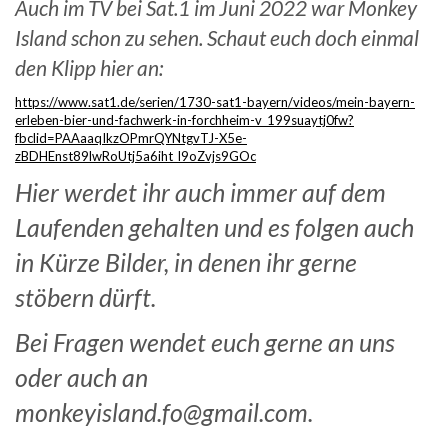
Auch im TV bei Sat.1 im Juni 2022 war Monkey
Island schon zu sehen. Schaut euch doch einmal
den Klipp hier an:
https://www.sat1.de/serien/1730-sat1-bayern/videos/mein-bayern-
erleben-bier-und-fachwerk-in-forchheim-v_199suaytj0fw?
fbclid=PAAaaqIkzOPmrQYNtgvTJ-X5e-
zBDHEnst89lwRoUtj5a6iht_l9oZvjs9GOc
Hier werdet ihr auch immer auf dem
Laufenden gehalten und es folgen auch
in Kürze Bilder, in denen ihr gerne
stöbern dürft.
Bei Fragen wendet euch gerne an uns
oder auch an
monkeyisland.fo@gmail.com.