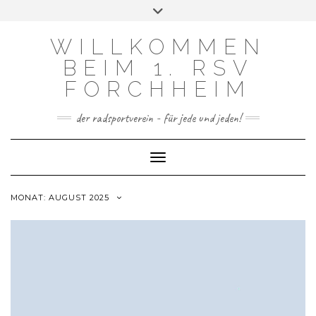
FACEBOOK
INSTAGRAM
Skip
Toggle
to
header
content
WILLKOMMEN
BEIM 1. RSV
FORCHHEIM
der radsportverein - für jede und jeden!
Toggle Navigation
MONAT:
AUGUST 2025