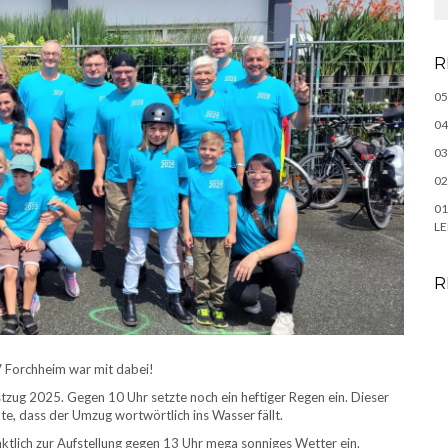
R
05
04
03
02
01
LE
R
V Forchheim war mit dabei!
zug 2025. Gegen 10 Uhr setzte noch ein heftiger Regen ein. Dieser
hte, dass der Umzug wortwörtlich ins Wasser fällt.
ktlich zur Aufstellung gegen 13 Uhr mega sonniges Wetter ein.