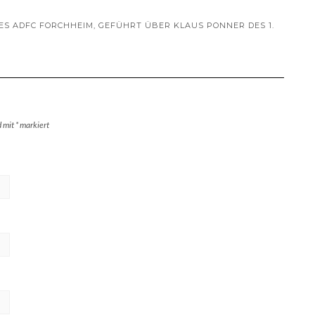
ES ADFC FORCHHEIM, GEFÜHRT ÜBER KLAUS PONNER DES 1.
d mit
*
markiert