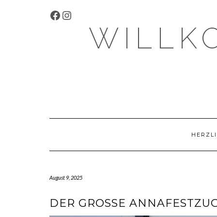
Skip
FACEBOOK
INSTAGRAM
to
content
WILLK
HERZLI
August 9, 2025
DER GROSSE ANNAFESTZUG 