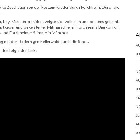
rte Zuschauer zog der Festzug wieder durch Forchheim. Durch die
.
 bay. Ministerpräsident zeigte sich volksnah und bestens gelaunt.
tgeber und begeisterter Mitmarschierer. Forchheims Bierkönigin
es und Forchheimer Stimme in München.
A
g mit den Rädern gen Kellerwald durch die Stadt.
A
 den folgenden Link:
JU
FE
N
A
JU
MÄ
N
SE
A
JU