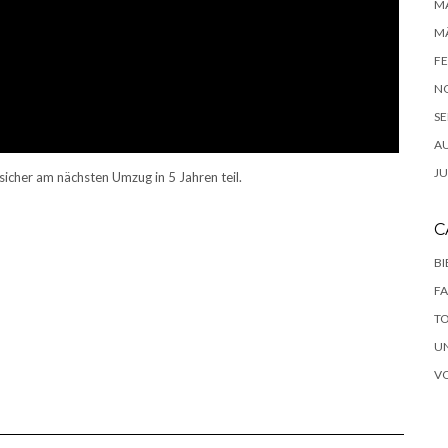
MA
MÄ
FE
N
SE
A
JU
sicher am nächsten Umzug in 5 Jahren teil.
C
B
F
T
U
V