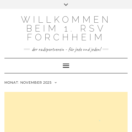
FACEBOOK
INSTAGRAM
Skip
Toggle
to
header
content
WILLKOMMEN
BEIM 1. RSV
FORCHHEIM
der radsportverein - für jede und jeden!
Toggle Navigation
MONAT:
NOVEMBER 2025