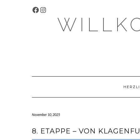
Skip
FACEBOOK
INSTAGRAM
to
content
WILLK
HERZLI
November 10, 2025
8. ETAPPE – VON KLAGEN