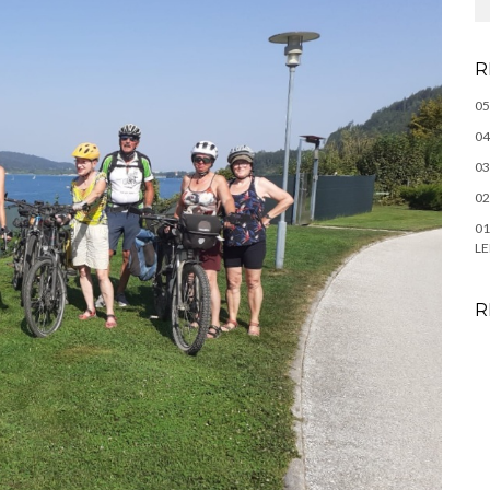
R
05
04
03
02
01
LE
R