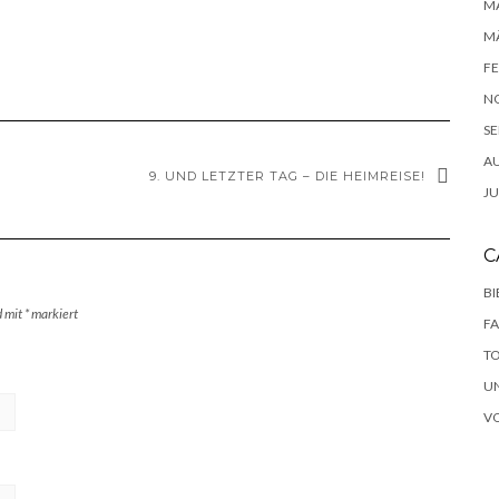
MA
MÄ
FE
N
SE
A
9. UND LETZTER TAG – DIE HEIMREISE!
JU
C
B
d mit
*
markiert
F
T
U
V