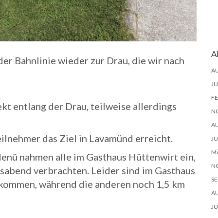
A
der Bahnlinie wieder zur Drau, die wir nach
A
JU
FE
kt entlang der Drau, teilweise allerdings
N
A
ilnehmer das Ziel in Lavamünd erreicht.
JU
MÄ
nü nahmen alle im Gasthaus Hüttenwirt ein,
N
sabend verbrachten. Leider sind im Gasthaus
SE
ekommen, während die anderen noch 1,5 km
A
JU