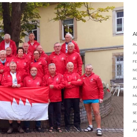
A
A
JU
FE
N
A
JU
MÄ
N
SE
A
JU