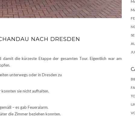
MA
MÄ
FE
N
SE
SCHANDAU NACH DRESDEN
A
JU
damit die kürzeste Etappe der gesamten Tour. Eigentlich war am
opfen.
C
eiten unterwegs oder in Dresden zu
B
F
konnten sie nicht aufhalten.
T
U
gemäß – es gab Feueralarm.
V
päter die Zimmer beziehen konnten.