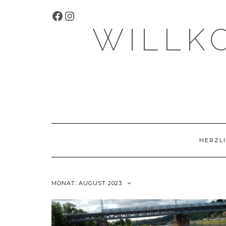
Skip
FACEBOOK
INSTAGRAM
to
content
WILLK
HERZLI
MONAT:
AUGUST 2023