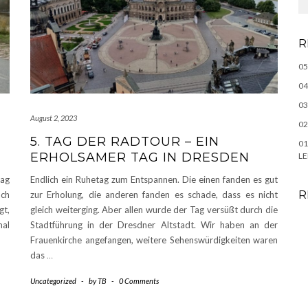
R
05
04
03
August 2, 2023
02
5. TAG DER RADTOUR – EIN
01
ERHOLSAMER TAG IN DRESDEN
LE
tag
Endlich ein Ruhetag zum Entspannen. Die einen fanden es gut
R
ach
zur Erholung, die anderen fanden es schade, dass es nicht
gt,
gleich weiterging. Aber allen wurde der Tag versüßt durch die
mal
Stadtführung in der Dresdner Altstadt. Wir haben an der
Frauenkirche angefangen, weitere Sehenswürdigkeiten waren
das
…
Uncategorized
-
by
TB
-
0 Comments