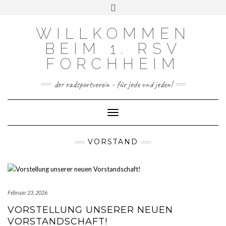
FACEBOOK
INSTAGRAM
Skip
Toggle
to
header
content
WILLKOMMEN
BEIM 1. RSV
FORCHHEIM
der radsportverein - für jede und jeden!
Toggle Navigation
VORSTAND
Februar 23, 2026
VORSTELLUNG UNSERER NEUEN
VORSTANDSCHAFT!