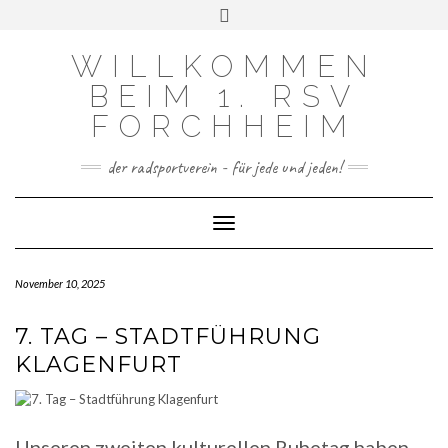
FACEBOOK
INSTAGRAM
Skip
Toggle
to
header
content
WILLKOMMEN
BEIM 1. RSV
FORCHHEIM
der radsportverein - für jede und jeden!
Toggle Navigation
November 10, 2025
7. TAG – STADTFÜHRUNG
KLAGENFURT
Unseren zweiten kulturellen Ruhetag haben