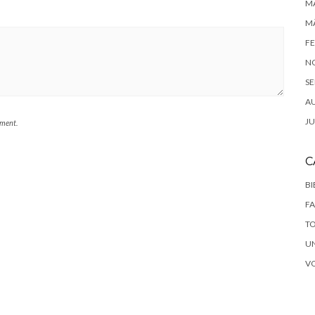
MA
MÄ
FE
N
SE
A
JU
mment.
C
B
F
T
U
V