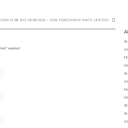
OM 01.08. BIS 09.08.2026 – VON FORCHHEIM NACH LEIPZIG!
A
A
d mit
*
markiert
JU
FE
N
A
JU
MÄ
N
SE
A
JU