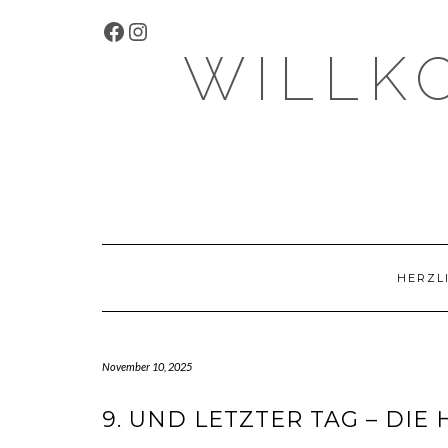
Skip
FACEBOOK
INSTAGRAM
to
content
WILLK
HERZL
November 10, 2025
9. UND LETZTER TAG – DIE 