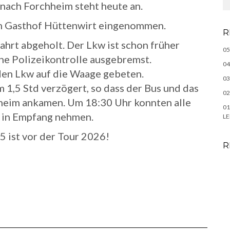
 nach Forchheim steht heute an.
m Gasthof Hüttenwirt eingenommen.
R
ahrt abgeholt. Der Lkw ist schon früher
05
ine Polizeikontrolle ausgebremst.
04
den Lkw auf die Waage gebeten.
03
 1,5 Std verzögert, so dass der Bus und das
02
heim ankamen. Um 18:30 Uhr konnten alle
01
d in Empfang nehmen.
LE
5 ist vor der Tour 2026!
R