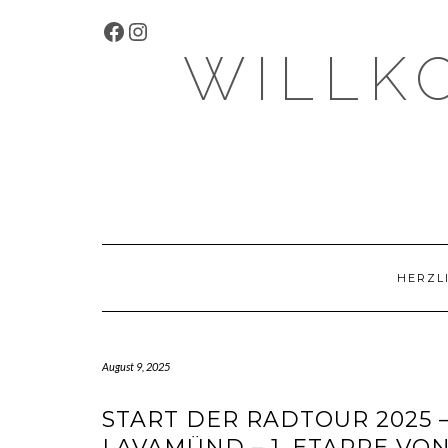
Skip
FACEBOOK
INSTAGRAM
to
content
WILLK
HERZL
August 9, 2025
START DER RADTOUR 2025 –
LAVAMÜND – 1. ETAPPE VO