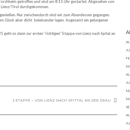
 Forchheim getroffen und sind um 8:15 Uhr gestartet. Abgesehen von
is Lienz/Tirol durchgekommen.
ds genießen. Nur zwischendurch sind wir zum Abendessen gegangen.
zum Glück aber dicht beieinander lagen. Insgesamt ein gelungener
A
geht es dann zur ersten “richtigen” Etappe von Lienz nach Spital an
A
JU
FE
N
A
JU
MÄ
N
2.ETAPPE – VON LIENZ NACH SPITTAL AN DER DRAU
SE
A
JU