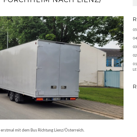
R
05
04
03
02
01
LE
R
erstmal mit dem Bus Richtung Lienz/Österreich.