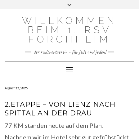
FACEBOOK
INSTAGRAM
Skip
Toggle
to
header
content
WILLKOMMEN
BEIM 1. RSV
FORCHHEIM
der radsportverein - für jede und jeden!
Toggle Navigation
August 11, 2025
2.ETAPPE – VON LIENZ NACH
SPITTAL AN DER DRAU
77 KM standen heute auf dem Plan!
Nachdem wir im Hotel sehr gut gefrühstückt