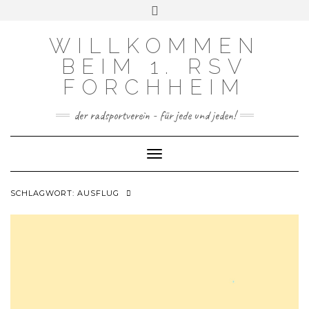
FACEBOOK
INSTAGRAM
Skip
Toggle
to
header
content
WILLKOMMEN
BEIM 1. RSV
FORCHHEIM
der radsportverein - für jede und jeden!
Toggle Navigation
SCHLAGWORT:
AUSFLUG