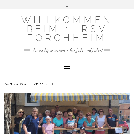
FACEBOOK
INSTAGRAM
Skip
Toggle
to
header
content
WILLKOMMEN
BEIM 1. RSV
FORCHHEIM
der radsportverein - für jede und jeden!
Toggle Navigation
SCHLAGWORT:
VEREIN