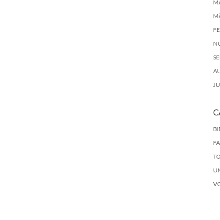
MA
MÄ
FE
N
SE
A
JU
C
B
F
T
U
V