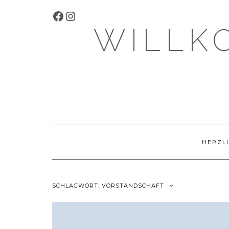
Skip
FACEBOOK
INSTAGRAM
to
content
WILLK
HERZLI
SCHLAGWORT:
VORSTANDSCHAFT