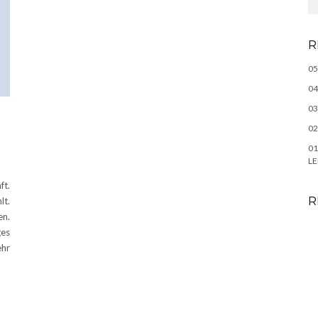
R
05
04
03
02
01
LE
ft.
R
lt.
en.
ges
ehr