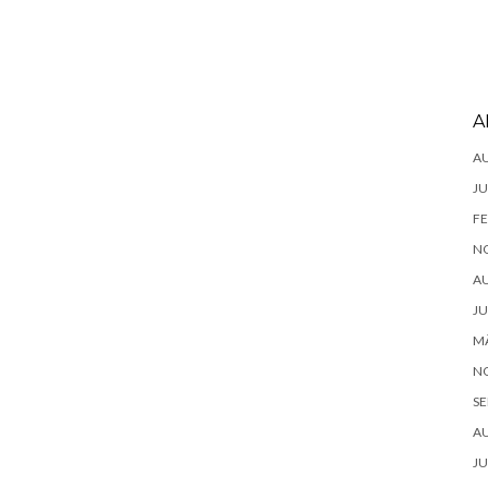
A
A
JU
FE
N
A
JU
MÄ
N
SE
A
JU