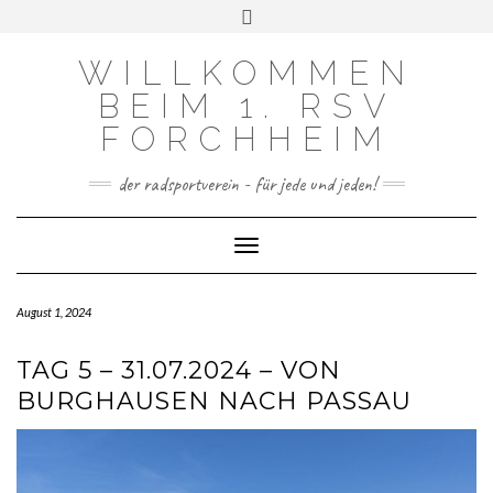
FACEBOOK
INSTAGRAM
Skip
Toggle
to
header
content
WILLKOMMEN
BEIM 1. RSV
FORCHHEIM
der radsportverein - für jede und jeden!
Toggle Navigation
August 1, 2024
TAG 5 – 31.07.2024 – VON
BURGHAUSEN NACH PASSAU