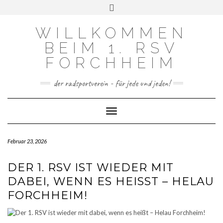
FACEBOOK
INSTAGRAM
Skip
Toggle
to
header
content
WILLKOMMEN
BEIM 1. RSV
FORCHHEIM
der radsportverein - für jede und jeden!
Toggle Navigation
Februar 23, 2026
DER 1. RSV IST WIEDER MIT
DABEI, WENN ES HEISST – HELAU F
ORCHHEIM!