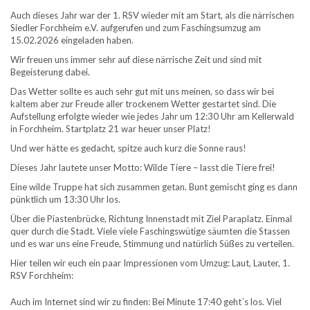
Auch dieses Jahr war der 1. RSV wieder mit am Start, als die närrischen
Siedler Forchheim e.V. aufgerufen und zum Faschingsumzug am
15.02.2026 eingeladen haben.
Wir freuen uns immer sehr auf diese närrische Zeit und sind mit
Begeisterung dabei.
Das Wetter sollte es auch sehr gut mit uns meinen, so dass wir bei
kaltem aber zur Freude aller trockenem Wetter gestartet sind. Die
Aufstellung erfolgte wieder wie jedes Jahr um 12:30 Uhr am Kellerwald
in Forchheim. Startplatz 21 war heuer unser Platz!
Und wer hätte es gedacht, spitze auch kurz die Sonne raus!
Dieses Jahr lautete unser Motto: Wilde Tiere – lasst die Tiere frei!
Eine wilde Truppe hat sich zusammen getan. Bunt gemischt ging es dann
pünktlich um 13:30 Uhr los.
Über die Piastenbrücke, Richtung Innenstadt mit Ziel Paraplatz. Einmal
quer durch die Stadt. Viele viele Faschingswütige säumten die Stassen
und es war uns eine Freude, Stimmung und natürlich Süßes zu verteilen.
Hier teilen wir euch ein paar Impressionen vom Umzug: Laut, Lauter, 1.
RSV Forchheim:
Auch im Internet sind wir zu finden: Bei Minute 17:40 geht´s los. Viel