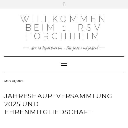
FACEBOOK
INSTAGRAM
Skip
Toggle
to
header
content
WILLKOMMEN
BEIM 1. RSV
FORCHHEIM
der radsportverein - für jede und jeden!
Toggle Navigation
März 24, 2025
JAHRESHAUPTVERSAMMLUNG
2025 UND
EHRENMITGLIEDSCHAFT